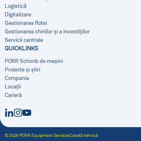
Logistică
Digitalizare
Gestionarea flotei
Gestionarea chiriilor și a investițiilor
Servicii centrale
QUICKLINKS
PORR Schimb de mașini
Proiecte și știri
Compania
Locații
Carieră
Fereastră nouă
Fereastră nouă
Fereastră nouă
© 2026 PORR Equipment Services
Casetă tehnică